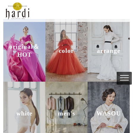
original＆
color
arrange
HOT
white
men's
WASOU